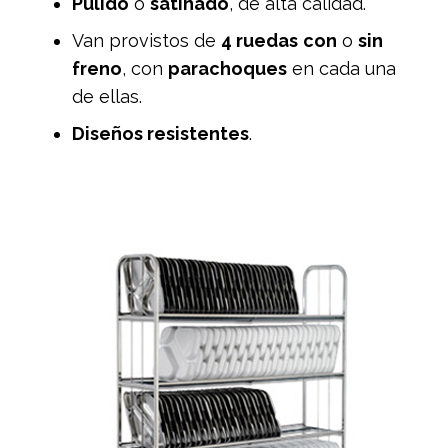
Pulido
o
satinado
, de alta calidad.
Van provistos de
4 ruedas
con
o
sin
freno
, con
parachoques
en cada una
de ellas.
Diseños resistentes
.