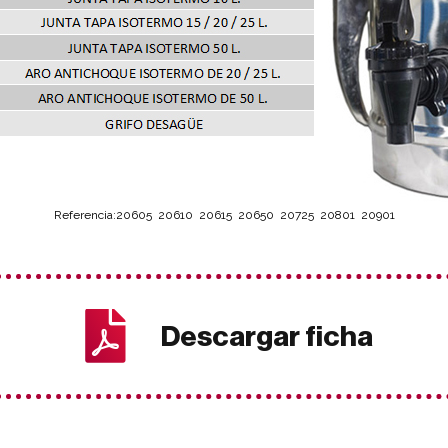
Referencia:20605 20610 20615 20650 20725 20801 20901
Descargar ficha