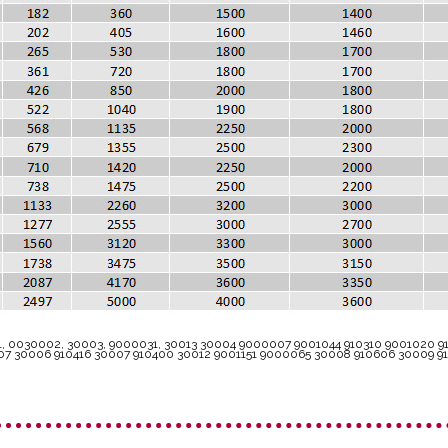
1, 0030002, 30003, 9000031, 30013 30004 9000007 9001044 910310 9001020 
7 30006 910416 30007 910400 30012 9001151 9000065 30008 910606 30009 91