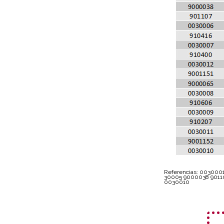
Referencias: 003000
30005 9000038 90110
0030010