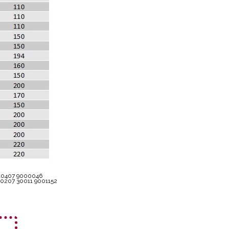
910407 9000046
0207 30011 9001152